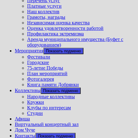
Перечень услуг
Платные услуги
Наш коллектив
Грамоты, награды
Независимая оценка качества
Оценка удовлетворенности работой
Профилактика эктремизма
Аренда муниципального имущества (Буфет с
оборудованием)
Мероприятия
Показать подменю
Фестивали
Городские
75-летие Победы
План мероприятий
Фотогалерея
Книга памяти Добрянки
Коллективы
Показать подменю
Народные коллективы
Кружки
Клубы по интересам
Студии
Афиша
Виртуальный концертный зал
Дом Чуче
Контакты
Показать подменю