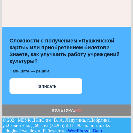
Сложности с получением «Пушкинской
карты» или приобретением билетов?
Знаете, как улучшить работу учреждений
культуры?
Напишите — решим!
Написать
© 2024 МБУК ДКиС им. В. А. Ладугина. г.Добрянка,
ул.Советская, д.69, тел (34265) 4-11-28. эл. почта: dks-
ladugina@yandex.ru Работает на
WordPress
и
Bam
.