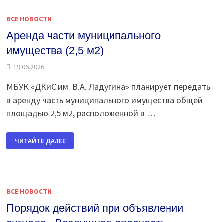
ИЛИ
УГРОЗЕ
ВСЕ НОВОСТИ
БПЛА
Аренда части муниципального
имущества (2,5 м2)
19.06.2026
МБУК «ДКиС им. В.А. Ладугина» планирует передать
в аренду часть муниципального имущества общей
площадью 2,5 м2, расположенной в …
АРЕНДА
ЧИТАЙТЕ ДАЛЕЕ
ЧАСТИ
МУНИЦИПАЛЬНОГО
ИМУЩЕСТВА
(2,5
М2)
ВСЕ НОВОСТИ
Порядок действий при объявлении