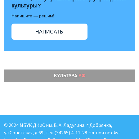
культуры?
Напишите — решим!
НАПИСАТЬ
© 2024 МБУК ДКиС им. В. А. Ладугина. г.Добрянка,
ул.Советская, д.69, тел (34265) 4-11-28. эл. почта: dks-