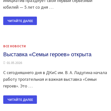
инициатив празднует свой первый серьезный
юбилей — 5 лет со дня …
ЮБИЛЕЙ
ЧИТАЙТЕ ДАЛЕЕ
ПРЕЗИДЕНТСКОГО
ФОНДА
КУЛЬТУРНЫХ
ИНИЦИАТИВ
ВСЕ НОВОСТИ
Выставка «Семьи героев» открыта
01.05.2026
С сегодняшнего дня в ДКиС им. В. А. Ладугина начала
работу трогательная и важная выставка «Семьи
героев». Это …
ВЫСТАВКА
ЧИТАЙТЕ ДАЛЕЕ
«СЕМЬИ
ГЕРОЕВ»
ОТКРЫТА