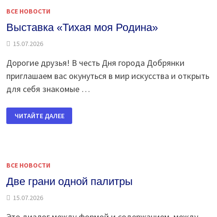
ВСЕ НОВОСТИ
Выставка «Тихая моя Родина»
15.07.2026
Дорогие друзья! В честь Дня города Добрянки
приглашаем вас окунуться в мир искусства и открыть
для себя знакомые …
ВЫСТАВКА
ЧИТАЙТЕ ДАЛЕЕ
«ТИХАЯ
МОЯ
РОДИНА»
ВСЕ НОВОСТИ
Две грани одной палитры
15.07.2026
Это диалог между формой и содержанием, между