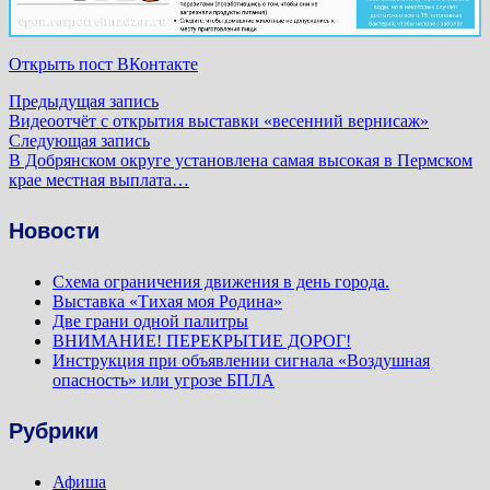
Открыть пост ВКонтакте
Навигация
Предыдущая
Предыдущая запись
запись:
Видеоотчёт с открытия выставки «весенний вернисаж»
по
Следующая
Следующая запись
запись:
В Добрянском округе установлена самая высокая в Пермском
записям
крае местная выплата…
Новости
Схема ограничения движения в день города.
Выставка «Тихая моя Родина»
Две грани одной палитры
ВНИМАНИЕ! ПЕРЕКРЫТИЕ ДОРОГ!
Инструкция при объявлении сигнала «Воздушная
опасность» или угрозе БПЛА
Рубрики
Афиша