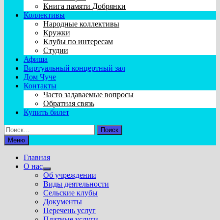
Книга памяти Добрянки
Коллективы
Народные коллективы
Кружки
Клубы по интересам
Студии
Афиша
Виртуальный концертный зал
Дом Чуче
Контакты
Часто задаваемые вопросы
Обратная связь
Купить билет
Найти:
Меню
Главная
О нас
Показать
Об учреждении
подменю
Виды деятельности
Сельские клубы
Документы
Перечень услуг
Платные услуги