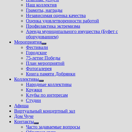
Наш коллектив
Грамоты, награды
Независимая оценка качества
Оценка удовлетворенности работой
Профилактика эктремизма
Аренда муниципального имущества (Буфет с
оборудованием)
Мероприятия
Показать
Фестивали
подменю
Городские
75-летие Победы
План мероприятий
Фотогалерея
Книга памяти Добрянки
Коллективы
Показать
Народные коллективы
подменю
Кружки
Клубы по интересам
Студии
Афиша
Виртуальный концертный зал
Дом Чуче
Контакты
Показать
Часто задаваемые вопросы
подменю