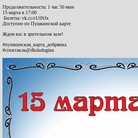
Продолжительность: 1 час 50 мин
15 марта в 17:00
️ Билеты: vk.cc/cUtNJx
️Доступно по Пушкинской карте
Ждем вас в зрительном зале!
#пушкинская_карта_добрянка
#спектакль@dksladugina