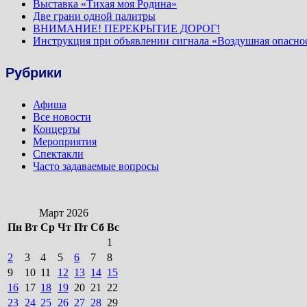
Выставка «Тихая моя Родина»
Две грани одной палитры
ВНИМАНИЕ! ПЕРЕКРЫТИЕ ДОРОГ!
Инструкция при объявлении сигнала «Воздушная опасно
Рубрики
Афиша
Все новости
Концерты
Мероприятия
Спектакли
Часто задаваемые вопросы
Март 2026
Пн
Вт
Ср
Чт
Пт
Сб
Вс
1
2
3
4
5
6
7
8
9
10
11
12
13
14
15
16
17
18
19
20
21
22
23
24
25
26
27
28
29