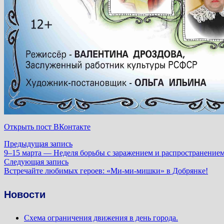
Открыть пост ВКонтакте
Навигация
Предыдущая
Предыдущая запись
запись:
9–15 марта — Неделя борьбы с заражением и распространение
по
Следующая
Следующая запись
запись:
Встречайте любимых героев: «Ми-ми-мишки» в Добрянке!
записям
Новости
Схема ограничения движения в день города.