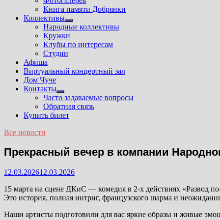
Фотогалерея
Книга памяти Добрянки
Коллективы
Показать
Народные коллективы
подменю
Кружки
Клубы по интересам
Студии
Афиша
Виртуальный концертный зал
Дом Чуче
Контакты
Показать
Часто задаваемые вопросы
подменю
Обратная связь
Купить билет
Все новости
Прекрасный вечер в компании Народно
12.03.2026
12.03.2026
15 марта на сцене ДКиС — комедия в 2-х действиях «Развод по
Это история, полная интриг, французского шарма и неожиданн
Наши артисты подготовили для вас яркие образы и живые эмоци