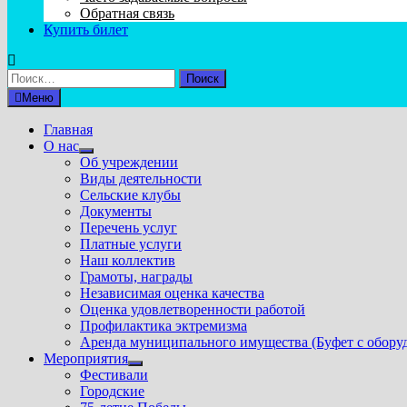
Обратная связь
Купить билет
Найти:
Меню
Главная
О нас
Показать
Об учреждении
подменю
Виды деятельности
Сельские клубы
Документы
Перечень услуг
Платные услуги
Наш коллектив
Грамоты, награды
Независимая оценка качества
Оценка удовлетворенности работой
Профилактика эктремизма
Аренда муниципального имущества (Буфет с обору
Мероприятия
Показать
Фестивали
подменю
Городские