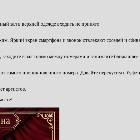
ьный зал в верхней одежде входить не принято.
жим. Яркий экран смартфона и звонок отвлекают соседей и сбив
ь, заходите в зал только между номерами и занимайте ближайшее 
от самого проникновенного номера. Давайте перекусим в буфете
ет артистов.
есте! ️