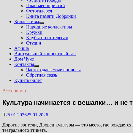
75-летие Победы
План мероприятий
Фотогалерея
Книга памяти Добрянки
Коллективы
Показать
Народные коллективы
подменю
Кружки
Клубы по интересам
Студии
Афиша
Виртуальный концертный зал
Дом Чуче
Контакты
Показать
Часто задаваемые вопросы
подменю
Обратная связь
Купить билет
Все новости
Культура начинается с вешалки… и не т
25.01.2026
25.01.2026
Дорогие зрители, Дворец культуры — это место, где рождается
театрального этикета.