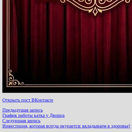
Открыть пост ВКонтакте
Навигация
Предыдущая
Предыдущая запись
запись:
График работы катка у Дворца
по
Следующая
Следующая запись
запись:
Инвестиция, которая всегда окупается: вкладываем в здоровье!
записям