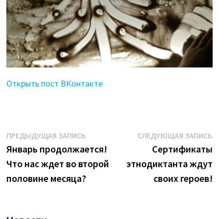
Открыть пост ВКонтакте
Навигация
Предыдущая
С
ПРЕДЫДУЩАЯ ЗАПИСЬ
СЛЕДУЮЩАЯ ЗАПИСЬ
запись:
з
Январь продолжается!
Сертификаты
по
Что нас ждет во второй
этнодиктанта ждут
записям
половине месяца?
своих героев!