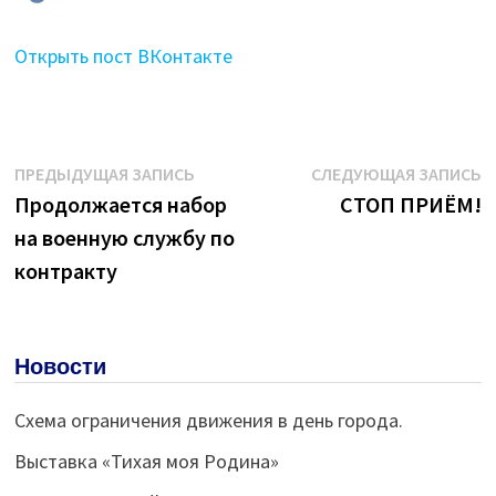
Открыть пост ВКонтакте
Навигация
Предыдущая
С
ПРЕДЫДУЩАЯ ЗАПИСЬ
СЛЕДУЮЩАЯ ЗАПИСЬ
запись:
з
Продолжается набор
СТОП ПРИЁМ!
по
на военную службу по
записям
контракту
Новости
Схема ограничения движения в день города.
Выставка «Тихая моя Родина»