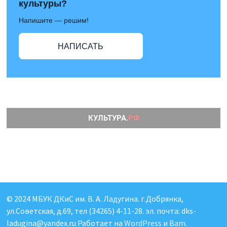
культуры?
Напишите — решим!
НАПИСАТЬ
© 2024 МБУК ДКиС им. В. А. Ладугина. г.Добрянка,
ул.Советская, д.69, тел (34265) 4-11-28. эл. почта: dks-
ladugina@yandex.ru Работает на
WordPress
и
Bam
.