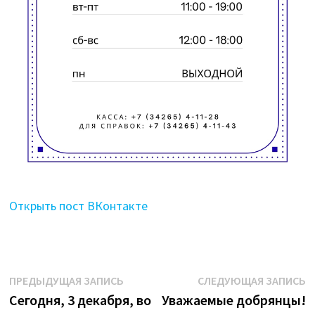
Открыть пост ВКонтакте
Навигация
Предыдущая
С
ПРЕДЫДУЩАЯ ЗАПИСЬ
СЛЕДУЮЩАЯ ЗАПИСЬ
запись:
з
Сегодня, 3 декабря, во
Уважаемые добрянцы!
по