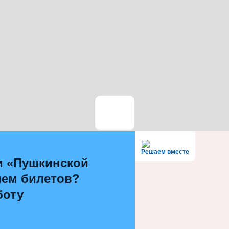
Решаем вместе
м «Пушкинской
ием билетов?
боту