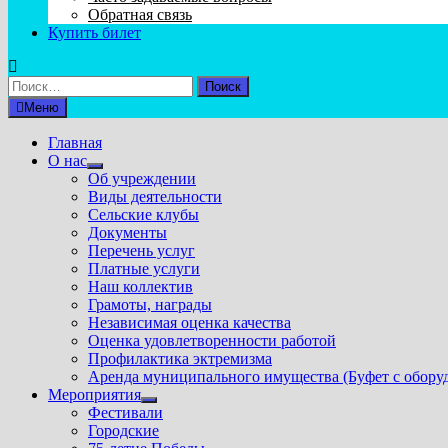
Обратная связь
Купить билет
Найти:
Меню
Главная
О нас
Показать
Об учреждении
подменю
Виды деятельности
Сельские клубы
Документы
Перечень услуг
Платные услуги
Наш коллектив
Грамоты, награды
Независимая оценка качества
Оценка удовлетворенности работой
Профилактика эктремизма
Аренда муниципального имущества (Буфет с обору
Мероприятия
Показать
Фестивали
подменю
Городские