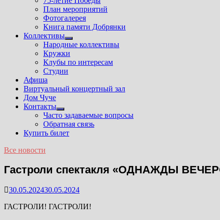
75-летие Победы
План мероприятий
Фотогалерея
Книга памяти Добрянки
Коллективы
Показать
Народные коллективы
подменю
Кружки
Клубы по интересам
Студии
Афиша
Виртуальный концертный зал
Дом Чуче
Контакты
Показать
Часто задаваемые вопросы
подменю
Обратная связь
Купить билет
Все новости
Гастроли спектакля «ОДНАЖДЫ ВЕЧЕ
30.05.2024
30.05.2024
ГАСТРОЛИ! ГАСТРОЛИ!