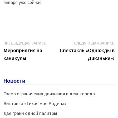
января уже сейчас.
Навигация
Предыдущая
С
ПРЕДЫДУЩАЯ ЗАПИСЬ
СЛЕДУЮЩАЯ ЗАПИСЬ
запись:
з
Мероприятия на
Спектакль «Однажды в
по
каникулы
Диканьке»!
записям
Новости
Схема ограничения движения в день города.
Выставка «Тихая моя Родина»
Две грани одной палитры