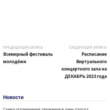
Навигация
Предыдущая
С
ПРЕДЫДУЩАЯ ЗАПИСЬ
СЛЕДУЮЩАЯ ЗАПИСЬ
запись:
з
Всемирный фестиваль
Расписание
по
молодёжи
Виртуального
записям
концертного зала на
ДЕКАБРЬ 2023 года
Новости
Схема ограничения движения в день города.