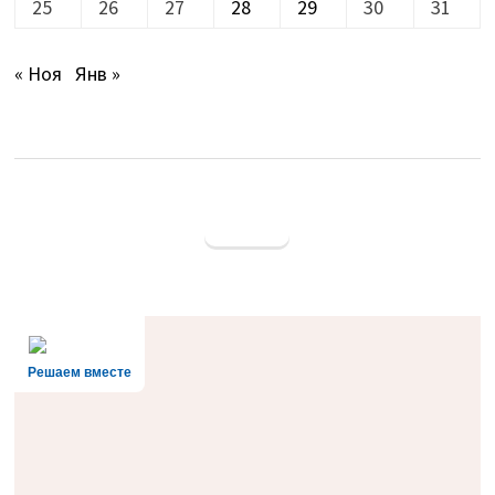
25
26
27
28
29
30
31
« Ноя
Янв »
Решаем вместе