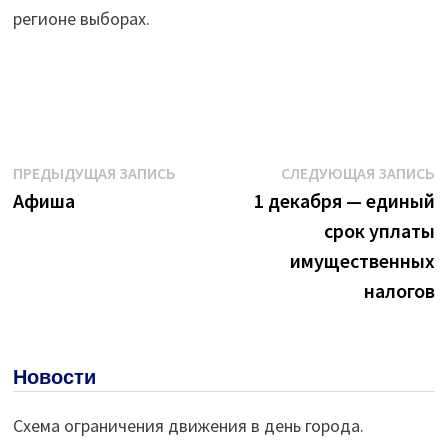
регионе выборах.
Навигация
Предыдущая
С
ПРЕДЫДУЩАЯ ЗАПИСЬ
СЛЕДУЮЩАЯ ЗАПИСЬ
запись:
з
Афиша
1 декабря — единый
по
срок уплаты
записям
имущественных
налогов
Новости
Схема ограничения движения в день города.