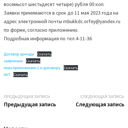
восемьсот шестьдесят четыре) рубля 00 коп.
Заявки принимаются в срок до 11 мая 2023 года на
адрес электронной почты mbukkdc.orfey@yandex.ru
по форме, согласно приложению.
Подробная информация по тел.4-11-36
Договор аренды
Скачать
заявление
Скачать
план-приложение-1-к-договору
Скачать
АКТ
Скачать
Навигация
Предыдущая
С
ПРЕДЫДУЩАЯ ЗАПИСЬ
СЛЕДУЮЩАЯ ЗАПИСЬ
запись:
з
Предыдущая запись
Следующая запись
по
записям