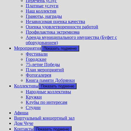
Перечень услуг
Платные услуги
Наш коллектив
Грамоты, награды
Независимая оценка качества
Оценка удовлетворенности работой
Профилактика эктремизма
Аренда муниципального имущества (Буфет с
оборудованием)
Мероприятия
Показать подменю
Фестивали
Городские
75-летие Победы
План мероприятий
Фотогалерея
Книга памяти Добрянки
Коллективы
Показать подменю
Народные коллективы
Кружки
Клубы по интересам
Студии
Афиша
Виртуальный концертный зал
Дом Чуче
Контакты
Показать подменю