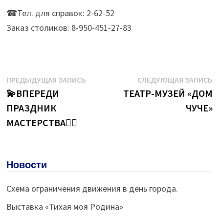
☎Тел. для справок: 2-62-52
Заказ столиков: 8-950-451-27-83
Навигация
Предыдущая
С
ПРЕДЫДУЩАЯ ЗАПИСЬ
СЛЕДУЮЩАЯ ЗАПИСЬ
запись:
з
💫ВПЕРЕДИ
ТЕАТР-МУЗЕЙ «ДОМ
по
ПРАЗДНИК
ЧУЧЕ»
записям
МАСТЕРСТВА👍🏻
Новости
Схема ограничения движения в день города.
Выставка «Тихая моя Родина»