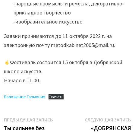
-народные промыслы и ремёсла, декоративно-
прикладное творчество
-изобразительное искусство
Заявки принимаются до 11 октября 2022 г. на
электронную почту metodkabinet2005@mail.ru.
Фестиваль состоится 15 октября в Добрянской
школе искусств.
Начало в 11.00.
Положение Гармония
Скачать
Навигация
Предыдущая
С
ПРЕДЫДУЩАЯ ЗАПИСЬ
СЛЕДУЮЩАЯ ЗАПИСЬ
запись:
з
Ты сильнее без
«ДОБРЯНСКАЯ
по