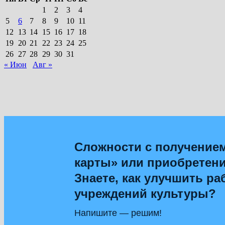
1
2
3
4
5
6
7
8
9
10
11
12
13
14
15
16
17
18
19
20
21
22
23
24
25
26
27
28
29
30
31
« Июн
Авг »
Сложности с получение
карты» или приобретен
Знаете, как улучшить ра
учреждений культуры?
Напишите — решим!