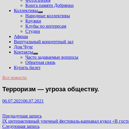
Фотогалерея
Книга памяти Добрянки
Коллективы
Показать
Народные коллективы
подменю
Кружки
Клубы по интересам
Студии
Афиша
Виртуальный концертный зал
Дом Чуче
Контакты
Показать
Часто задаваемые вопросы
подменю
Обратная связь
Купить билет
Все новости
Терроризм — угроза обществу.
06.07.2021
06.07.2021
Навигация
Предыдущая
Предыдущая запись
запись:
IX интерактивный уличный фестиваль-карнавал кукол «В гости
по
Следующая
Следующая запись