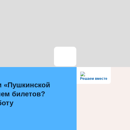
Решаем вместе
м «Пушкинской
ием билетов?
боту