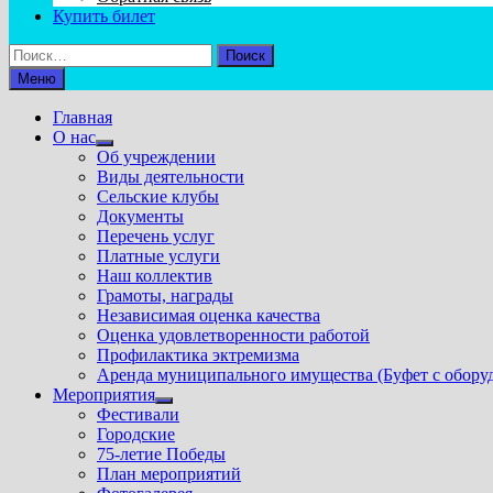
Купить билет
Найти:
Меню
Главная
О нас
Показать
Об учреждении
подменю
Виды деятельности
Сельские клубы
Документы
Перечень услуг
Платные услуги
Наш коллектив
Грамоты, награды
Независимая оценка качества
Оценка удовлетворенности работой
Профилактика эктремизма
Аренда муниципального имущества (Буфет с обору
Мероприятия
Показать
Фестивали
подменю
Городские
75-летие Победы
План мероприятий