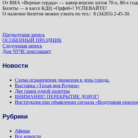
От ВИА «Верные сердца» — кавер-версии хитов 70-х, 80-х годо
Билеты — в кассе КДЦ «Орфей»! УСПЕВАЙТЕ!
О наличии билетов можно узнать по тел.: 8 (34265) 2-45-30.
Навигация
Предыдущая
Предыдущая запись
запись:
ОСОБЕННЫЙ ПРАЗДНИК
по
Следующая
Следующая запись
запись:
Дом ЧУЧЕ приглашает
записям
Новости
Схема ограничения движения в день города.
Выставка «Тихая моя Родина»
Две грани одной палитры
ВНИМАНИЕ! ПЕРЕКРЫТИЕ ДОРОГ!
Инструкция при объявлении сигнала «Воздушная опасно
Рубрики
Афиша
Все новости