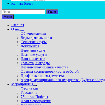
Купить билет
Найти:
Меню
Главная
О нас
Показать
Об учреждении
подменю
Виды деятельности
Сельские клубы
Документы
Перечень услуг
Платные услуги
Наш коллектив
Грамоты, награды
Независимая оценка качества
Оценка удовлетворенности работой
Профилактика эктремизма
Аренда муниципального имущества (Буфет с обору
Мероприятия
Показать
Фестивали
подменю
Городские
75-летие Победы
План мероприятий