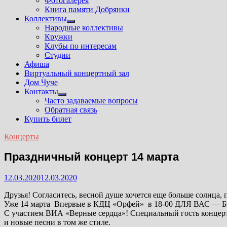
Фотогалерея
Книга памяти Добрянки
Коллективы
Показать
Народные коллективы
подменю
Кружки
Клубы по интересам
Студии
Афиша
Виртуальный концертный зал
Дом Чуче
Контакты
Показать
Часто задаваемые вопросы
подменю
Обратная связь
Купить билет
Концерты
Праздничный концерт 14 марта
12.03.2020
12.03.2020
Друзья! Согласитесь, весной душе хочется еще больше солн
Уже 14 марта Впервые в КДЦ «Орфей» в 18-00 ДЛЯ ВА
С участием ВИА «Верные сердца»! Специальный гость концерта
и новые песни в том же стиле.