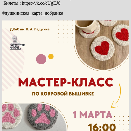
️ Билеты : https://vk.cc/cUgEJ6
#пушкинская_карта_добрянка