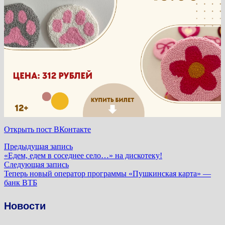
Открыть пост ВКонтакте
Навигация
Предыдущая
Предыдущая запись
запись:
«Едем, едем в соседнее село…» на дискотеку!
по
Следующая
Следующая запись
запись:
Теперь новый оператор программы «Пушкинская карта» —
записям
банк ВТБ
Новости