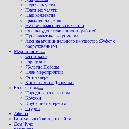
Перечень услуг
Платные услуги
Наш коллектив
Грамоты, награды
Независимая оценка качества
Оценка удовлетворенности работой
Профилактика эктремизма
Аренда муниципального имущества (Буфет с
оборудованием)
Мероприятия
Показать
Фестивали
подменю
Городские
75-летие Победы
План мероприятий
Фотогалерея
Книга памяти Добрянки
Коллективы
Показать
Народные коллективы
подменю
Кружки
Клубы по интересам
Студии
Афиша
Виртуальный концертный зал
Дом Чуче