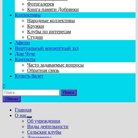
Фотогалерея
Книга памяти Добрянки
Коллективы
Народные коллективы
Кружки
Клубы по интересам
Студии
Афиша
Виртуальный концертный зал
Дом Чуче
Контакты
Часто задаваемые вопросы
Обратная связь
Купить билет
Найти:
Меню
Главная
О нас
Показать
Об учреждении
подменю
Виды деятельности
Сельские клубы
Документы