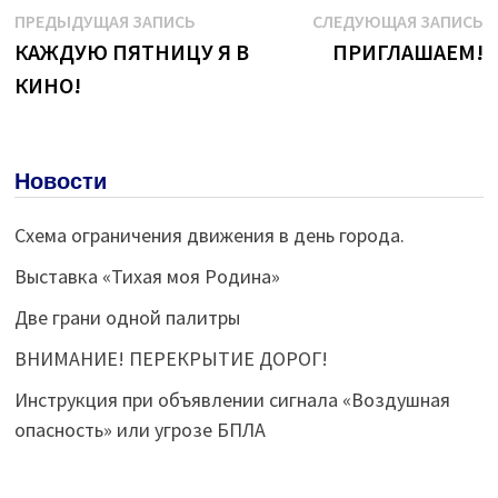
Навигация
Предыдущая
С
ПРЕДЫДУЩАЯ ЗАПИСЬ
СЛЕДУЮЩАЯ ЗАПИСЬ
запись:
з
КАЖДУЮ ПЯТНИЦУ Я В
ПРИГЛАШАЕМ!
по
КИНО!
записям
Новости
Схема ограничения движения в день города.
Выставка «Тихая моя Родина»
Две грани одной палитры
ВНИМАНИЕ! ПЕРЕКРЫТИЕ ДОРОГ!
Инструкция при объявлении сигнала «Воздушная
опасность» или угрозе БПЛА