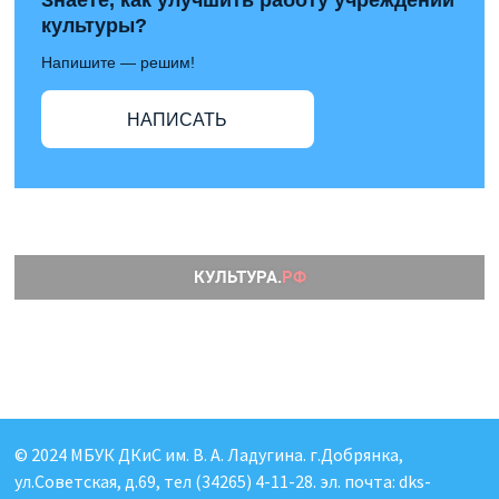
Знаете, как улучшить работу учреждений
культуры?
Напишите — решим!
НАПИСАТЬ
© 2024 МБУК ДКиС им. В. А. Ладугина. г.Добрянка,
ул.Советская, д.69, тел (34265) 4-11-28. эл. почта: dks-